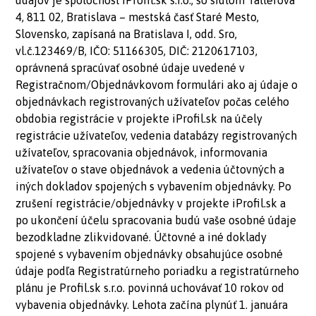
údajov je spoločnosť iProfil.sk s.r.o., so sídlom Tallerova
4, 811 02, Bratislava – mestská časť Staré Mesto,
Slovensko, zapísaná na Bratislava I, odd. Sro,
vl.č.123469/B, IČO: 51166305, DIČ: 2120617103,
oprávnená spracúvať osobné údaje uvedené v
Registračnom/Objednávkovom formulári ako aj údaje o
objednávkach registrovaných užívateľov počas celého
obdobia registrácie v projekte iProfil.sk na účely
registrácie užívateľov, vedenia databázy registrovaných
užívateľov, spracovania objednávok, informovania
užívateľov o stave objednávok a vedenia účtovných a
iných dokladov spojených s vybavením objednávky. Po
zrušení registrácie/objednávky v projekte iProfil.sk a
po ukončení účelu spracovania budú vaše osobné údaje
bezodkladne zlikvidované. Účtovné a iné doklady
spojené s vybavením objednávky obsahujúce osobné
údaje podľa Registratúrneho poriadku a registratúrneho
plánu je Profil.sk s.r.o. povinná uchovávať 10 rokov od
vybavenia objednávky. Lehota začína plynúť 1. januára