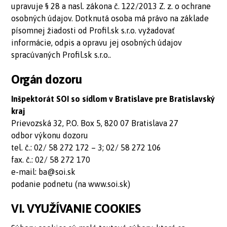
upravuje § 28 a nasl. zákona č. 122/2013 Z. z. o ochrane
osobných údajov. Dotknutá osoba má právo na základe
písomnej žiadosti od Profil.sk s.r.o. vyžadovať
informácie, odpis a opravu jej osobných údajov
spracúvaných Profil.sk s.r.o..
Orgán dozoru
Inšpektorát SOI so sídlom v Bratislave pre Bratislavský
kraj
Prievozská 32, P.O. Box 5, 820 07 Bratislava 27
odbor výkonu dozoru
tel. č.: 02/ 58 272 172 – 3; 02/ 58 272 106
fax. č.: 02/ 58 272 170
e-mail:
ba@soi.sk
podanie podnetu (na www.soi.sk)
VI. VYUŽÍVANIE COOKIES