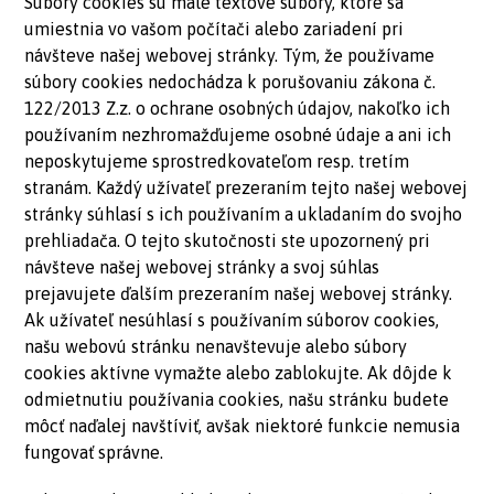
Súbory cookies sú malé textové súbory, ktoré sa
umiestnia vo vašom počítači alebo zariadení pri
návšteve našej webovej stránky. Tým, že používame
súbory cookies nedochádza k porušovaniu zákona č.
122/2013 Z.z. o ochrane osobných údajov, nakoľko ich
používaním nezhromažďujeme osobné údaje a ani ich
neposkytujeme sprostredkovateľom resp. tretím
stranám. Každý užívateľ prezeraním tejto našej webovej
stránky súhlasí s ich používaním a ukladaním do svojho
prehliadača. O tejto skutočnosti ste upozornený pri
návšteve našej webovej stránky a svoj súhlas
prejavujete ďalším prezeraním našej webovej stránky.
Ak užívateľ nesúhlasí s používaním súborov cookies,
našu webovú stránku nenavštevuje alebo súbory
cookies aktívne vymažte alebo zablokujte. Ak dôjde k
odmietnutiu používania cookies, našu stránku budete
môcť naďalej navštíviť, avšak niektoré funkcie nemusia
fungovať správne.