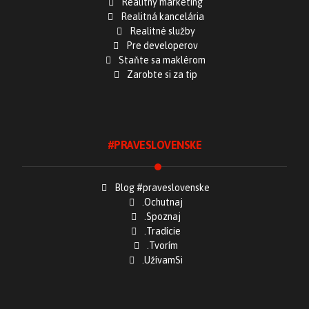
Realitný marketing
Realitná kancelária
Realitné služby
Pre developerov
Staňte sa maklérom
Zarobte si za tip
#PRAVESLOVENSKE
Blog #praveslovenske
.Ochutnaj
.Spoznaj
.Tradície
.Tvorím
.UžívamSi