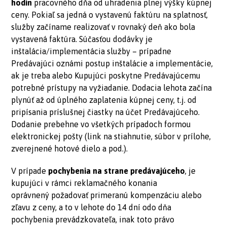
hodín
pracovného dňa od uhradenia plnej výšky kúpnej
ceny. Pokiaľ sa jedná o vystavenú faktúru na splatnosť,
služby začíname realizovať v rovnaký deň ako bola
vystavená faktúra. Súčasťou dodávky je
inštalácia/implementácia služby – prípadne
Predávajúci oznámi postup inštalácie a implementácie,
ak je treba alebo Kupujúci poskytne Predávajúcemu
potrebné prístupy na vyžiadanie. Dodacia lehota začína
plynúť až od úplného zaplatenia kúpnej ceny, t.j. od
pripísania príslušnej čiastky na účet Predávajúceho.
Dodanie prebehne vo všetkých prípadoch formou
elektronickej pošty (link na stiahnutie, súbor v prílohe,
zverejnené hotové dielo a pod.).
V prípade
pochybenia na strane predávajúceho
, je
kupujúci v rámci reklamačného konania
oprávnený požadovať primeranú kompenzáciu alebo
zľavu z ceny, a to v lehote do 14 dní odo dňa
pochybenia prevádzkovateľa, inak toto právo