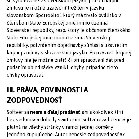
sú vyhotovené v slovenskom jazyku, pričom kúpnu
zmluvu je možné uzatvoriť tiež len v jazyku
slovenskom. Spotrebiteľ, ktorý má trvalé bydlisko v
členskom štáte Európskej únie mimo územia
Slovenskej republiky, resp. ktorý je občanom členského
štátu Európskej únie mimo územia Slovenskej
republiky, potvrdením objednávky súhlasí s uzavretím
kúpnej zmluvy v slovenskom jazyku. Po uzavretí kúpnej
zmluvy nie je možné zistiť, či pri spracovaní dát pred
podaním objednávky vznikli chyby, prípadne tieto
chyby opravovať.
III. PRÁVA, POVINNOSTI A
ZODPOVEDNOSŤ
Softvér sa
nesmie ďalej predávať
, ani akokoľvek šíriť
bez vedomia a dohody s autorom. Softvérová licencia je
platná na všetky stránky v rámci jednej domény
jedného kupujúceho. Autor nenesie zodpovednosť ak