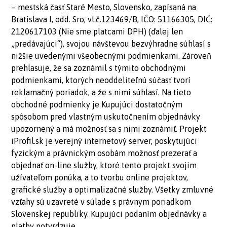
– mestská časť Staré Mesto, Slovensko, zapísaná na
Bratislava I, odd. Sro, vl.č.123469/B, IČO: 51166305, DIČ:
2120617103 (Nie sme platcami DPH) (ďalej len
„predávajúci“), svojou návštevou bezvýhradne súhlasí s
nižšie uvedenými všeobecnými podmienkami. Zároveň
prehlasuje, že sa zoznámil s týmito obchodnými
podmienkami, ktorých neoddeliteľnú súčasť tvorí
reklamačný poriadok, a že s nimi súhlasí. Na tieto
obchodné podmienky je Kupujúci dostatočným
spôsobom pred vlastným uskutočnením objednávky
upozornený a má možnosť sa s nimi zoznámiť. Projekt
iProfil.sk je verejný internetový server, poskytujúci
fyzickým a právnickým osobám možnosť prezerať a
objednať on-line služby, ktoré tento projekt svojim
užívateľom ponúka, a to tvorbu online projektov,
grafické služby a optimalizačné služby. Všetky zmluvné
vzťahy sú uzavreté v súlade s právnym poriadkom
Slovenskej republiky. Kupujúci podaním objednávky a
platby potvrdzuje,