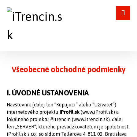
Všeobecné obchodné podmienky
I. ÚVODNÉ USTANOVENIA
Návštevník (ďalej len “Kupujúci” alebo “Užívateľ”)
internetového projektu
iProfil.sk
(
www.iProfil.sk
) a
lokálneho projektu #itrencin (www.itrencin.sk), ďalej
len „SERVER“, ktorého prevádzkovateľom je spoločnosť
iProfil.sk s.r.o., so sídlom Tallerova 4, 811 02, Bratislava