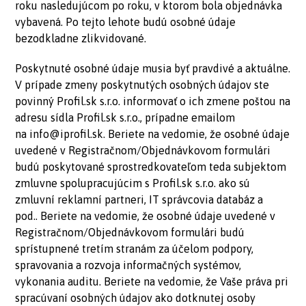
roku nasledujúcom po roku, v ktorom bola objednávka
vybavená. Po tejto lehote budú osobné údaje
bezodkladne zlikvidované.
Poskytnuté osobné údaje musia byť pravdivé a aktuálne.
V prípade zmeny poskytnutých osobných údajov ste
povinný Profil.sk s.r.o. informovať o ich zmene poštou na
adresu sídla Profil.sk s.r.o., prípadne emailom
na
info@iprofil.sk
. Beriete na vedomie, že osobné údaje
uvedené v Registračnom/Objednávkovom formulári
budú poskytované sprostredkovateľom teda subjektom
zmluvne spolupracujúcim s Profil.sk s.r.o. ako sú
zmluvní reklamní partneri, IT správcovia databáz a
pod.. Beriete na vedomie, že osobné údaje uvedené v
Registračnom/Objednávkovom formulári budú
sprístupnené tretím stranám za účelom podpory,
spravovania a rozvoja informačných systémov,
vykonania auditu. Beriete na vedomie, že Vaše práva pri
spracúvaní osobných údajov ako dotknutej osoby