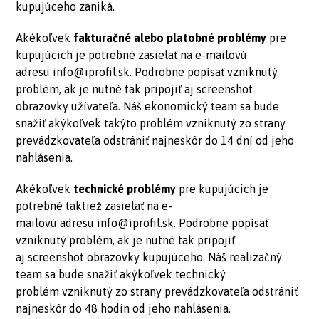
kupujúceho zaniká.
Akékoľvek
fakturačné alebo platobné problémy
pre
kupujúcich je potrebné zasielať na e-mailovú
adresu
info@iprofil.sk
. Podrobne popísať vzniknutý
problém, ak je nutné tak pripojiť aj screenshot
obrazovky užívateľa. Náš ekonomický team sa bude
snažiť akýkoľvek takýto problém vzniknutý zo strany
prevádzkovateľa odstrániť najneskôr do 14 dní od jeho
nahlásenia.
Akékoľvek
technické problémy
pre kupujúcich je
potrebné taktiež zasielať na e-
mailovú adresu
info@iprofil.sk
. Podrobne popísať
vzniknutý problém, ak je nutné tak pripojiť
aj screenshot obrazovky kupujúceho. Náš realizačný
team sa bude snažiť akýkoľvek technický
problém vzniknutý zo strany prevádzkovateľa odstrániť
najneskôr do 48 hodín od jeho nahlásenia.