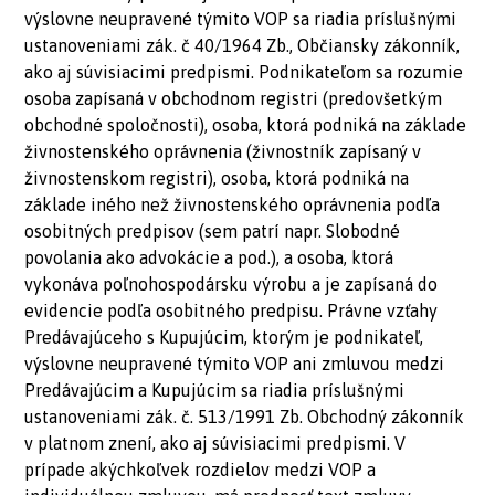
výslovne neupravené týmito VOP sa riadia príslušnými
ustanoveniami zák. č 40/1964 Zb., Občiansky zákonník,
ako aj súvisiacimi predpismi. Podnikateľom sa rozumie
osoba zapísaná v obchodnom registri (predovšetkým
obchodné spoločnosti), osoba, ktorá podniká na základe
živnostenského oprávnenia (živnostník zapísaný v
živnostenskom registri), osoba, ktorá podniká na
základe iného než živnostenského oprávnenia podľa
osobitných predpisov (sem patrí napr. Slobodné
povolania ako advokácie a pod.), a osoba, ktorá
vykonáva poľnohospodársku výrobu a je zapísaná do
evidencie podľa osobitného predpisu. Právne vzťahy
Predávajúceho s Kupujúcim, ktorým je podnikateľ,
výslovne neupravené týmito VOP ani zmluvou medzi
Predávajúcim a Kupujúcim sa riadia príslušnými
ustanoveniami zák. č. 513/1991 Zb. Obchodný zákonník
v platnom znení, ako aj súvisiacimi predpismi. V
prípade akýchkoľvek rozdielov medzi VOP a