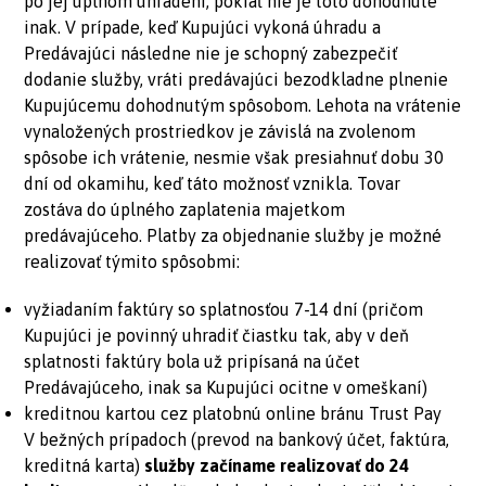
po jej úplnom uhradení, pokiaľ nie je toto dohodnuté
inak. V prípade, keď Kupujúci vykoná úhradu a
Predávajúci následne nie je schopný zabezpečiť
dodanie služby, vráti predávajúci bezodkladne plnenie
Kupujúcemu dohodnutým spôsobom. Lehota na vrátenie
vynaložených prostriedkov je závislá na zvolenom
spôsobe ich vrátenie, nesmie však presiahnuť dobu 30
dní od okamihu, keď táto možnosť vznikla. Tovar
zostáva do úplného zaplatenia majetkom
predávajúceho. Platby za objednanie služby je možné
realizovať týmito spôsobmi:
vyžiadaním faktúry so splatnosťou 7-14 dní (pričom
Kupujúci je povinný uhradiť čiastku tak, aby v deň
splatnosti faktúry bola už pripísaná na účet
Predávajúceho, inak sa Kupujúci ocitne v omeškaní)
kreditnou kartou cez platobnú online bránu Trust Pay
V bežných prípadoch (prevod na bankový účet, faktúra,
kreditná karta)
služby začíname realizovať do 24