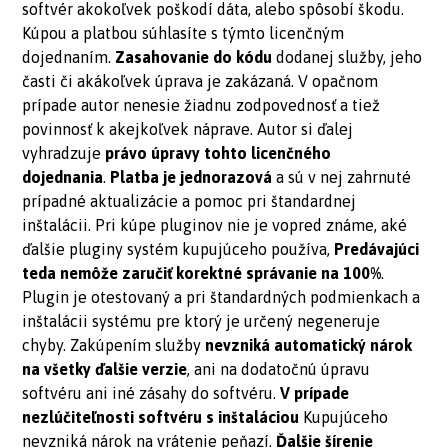
softvér akokoľvek poškodí dáta, alebo spôsobí škodu.
Kúpou a platbou súhlasíte s týmto licenčným
dojednaním.
Zasahovanie do kódu
dodanej služby, jeho
časti či akákoľvek úprava je zakázaná. V opačnom
prípade autor nenesie žiadnu zodpovednosť a tiež
povinnosť k akejkoľvek náprave. Autor si ďalej
vyhradzuje
právo úpravy tohto licenčného
dojednania
.
Platba je jednorazová
a sú v nej zahrnuté
prípadné aktualizácie a pomoc pri štandardnej
inštalácii. Pri kúpe pluginov nie je vopred známe, aké
ďalšie pluginy systém kupujúceho používa,
Predávajúci
teda nemôže zaručiť korektné správanie na 100%
.
Plugin je otestovaný a pri štandardných podmienkach a
inštalácii systému pre ktorý je určený negeneruje
chyby. Zakúpením služby
nevzniká automatický nárok
na všetky ďalšie verzie
, ani na dodatočnú úpravu
softvéru ani iné zásahy do softvéru.
V prípade
nezlúčiteľnosti softvéru s inštaláciou
Kupujúceho
nevzniká nárok na vrátenie peňazí.
Ďalšie šírenie