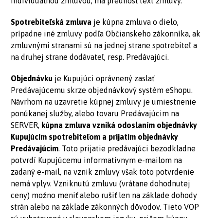
individuálnou zmluvou, má prednosť text zmluvy.
Spotrebiteľská zmluva
je kúpna zmluva o dielo,
prípadne iné zmluvy podľa Občianskeho zákonníka, ak
zmluvnými stranami sú na jednej strane spotrebiteľ a
na druhej strane dodávateľ, resp. Predávajúci.
Objednávku
je Kupujúci oprávnený zaslať
Predávajúcemu skrze objednávkový systém eShopu.
Návrhom na uzavretie kúpnej zmluvy je umiestnenie
ponúkanej služby, alebo tovaru Predávajúcim na
SERVER,
kúpna zmluva vzniká odoslaním objednávky
Kupujúcim spotrebiteľom a prijatím objednávky
Predávajúcim
. Toto prijatie predávajúci bezodkladne
potvrdí Kupujúcemu informatívnym e-mailom na
zadaný e-mail, na vznik zmluvy však toto potvrdenie
nemá vplyv. Vzniknutú zmluvu (vrátane dohodnutej
ceny) možno meniť alebo rušiť len na základe dohody
strán alebo na základe zákonných dôvodov. Tieto VOP