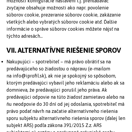
možnosti konfigurácie nastavení t.j. prehľadávač
zvyčajne obsahuje možnosti ako napr. povolenie
súborov cookie, prezeranie súborov cookie, zakázanie
všetkých alebo vybratých súborov cookie atď. Ďalšie
informácie o správe súborov cookies môžete nájsť na
týchto adresách…
VII. ALTERNATÍVNE RIEŠENIE SPOROV
Nakupujúci – spotrebiteľ – má právo obrátiť sa na
predávajúceho so žiadosťou o nápravu (e-mailom
na
info@iprofil.sk
), ak nie je spokojný so spôsobom,
ktorým predávajúci vybavil jeho reklamáciu alebo ak sa
domnieva, že predávajúci porušil jeho práva. Ak
predávajúci odpovie na túto žiadosť zamietavo alebo na
ňu neodpovie do 30 dní od jej odoslania, spotrebiteľ má
právo podať návrh na začatie alternatívneho riešenia
sporu subjektu alternatívneho riešenia sporov (ďalej len
subjekt ARS) podľa zákona 391/2015 Z.z. ARS