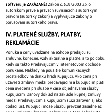
softvéru je ZAKÁZANÉ!
Zákon č. 618/2003 Zb. o
autorskom práve a právach súvisiacich s autorským
právom (autorský zákon) a vyplývajúce zákony o
porušovaní autorského práva.
IV. PLATENÉ SLUŽBY, PLATBY,
REKLAMÁCIE
Ponuka a ceny uvádzané na eShope predajcu sú
zmluvné, konečné, vždy aktuálne a platné, a to po dobu,
kedy sú takto Predávajúcim v internetovom obchode
ponúkané. Náklady na použitie komunikačných
prostriedkov na diaľku hradí Kupujúci. Ako cena pri
uzavretí zmluvy medzi predávajúcim a kupujúcim platí
cena uvedená pri službe v čase objednávania služby
kupujúcim. Daňový doklad na základe kúpnej zmluvy
medzi Predávajúcim a Kupujúcim slúži zároveň aj ako
dodací list. Kupujúci môže Službu prevziať zásadne až