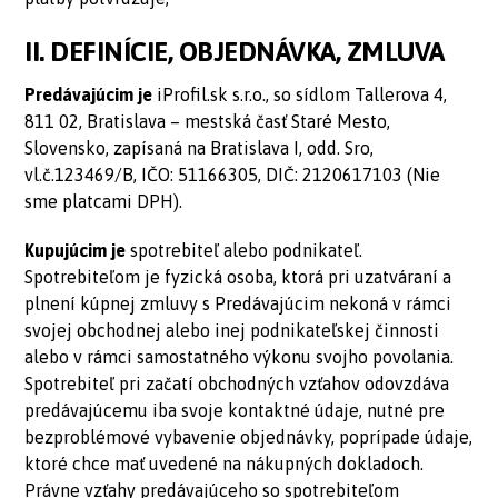
II. DEFINÍCIE, OBJEDNÁVKA, ZMLUVA
Predávajúcim je
iProfil.sk s.r.o., so sídlom Tallerova 4,
811 02, Bratislava – mestská časť Staré Mesto,
Slovensko, zapísaná na Bratislava I, odd. Sro,
vl.č.123469/B, IČO: 51166305, DIČ: 2120617103 (Nie
sme platcami DPH).
Kupujúcim je
spotrebiteľ alebo podnikateľ.
Spotrebiteľom je fyzická osoba, ktorá pri uzatváraní a
plnení kúpnej zmluvy s Predávajúcim nekoná v rámci
svojej obchodnej alebo inej podnikateľskej činnosti
alebo v rámci samostatného výkonu svojho povolania.
Spotrebiteľ pri začatí obchodných vzťahov odovzdáva
predávajúcemu iba svoje kontaktné údaje, nutné pre
bezproblémové vybavenie objednávky, poprípade údaje,
ktoré chce mať uvedené na nákupných dokladoch.
Právne vzťahy predávajúceho so spotrebiteľom