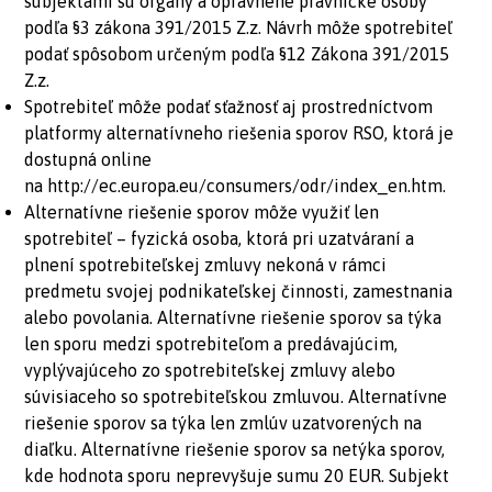
subjektami sú orgány a oprávnené právnické osoby
podľa §3 zákona 391/2015 Z.z. Návrh môže spotrebiteľ
podať spôsobom určeným podľa §12 Zákona 391/2015
Z.z.
Spotrebiteľ môže podať sťažnosť aj prostredníctvom
platformy alternatívneho riešenia sporov RSO, ktorá je
dostupná online
na
http://ec.europa.eu/consumers/odr/index_en.htm
.
Alternatívne riešenie sporov môže využiť len
spotrebiteľ – fyzická osoba, ktorá pri uzatváraní a
plnení spotrebiteľskej zmluvy nekoná v rámci
predmetu svojej podnikateľskej činnosti, zamestnania
alebo povolania. Alternatívne riešenie sporov sa týka
len sporu medzi spotrebiteľom a predávajúcim,
vyplývajúceho zo spotrebiteľskej zmluvy alebo
súvisiaceho so spotrebiteľskou zmluvou. Alternatívne
riešenie sporov sa týka len zmlúv uzatvorených na
diaľku. Alternatívne riešenie sporov sa netýka sporov,
kde hodnota sporu neprevyšuje sumu 20 EUR. Subjekt