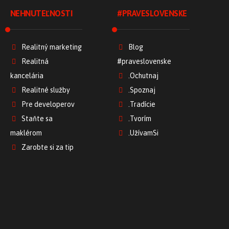
NEHNUTEĽNOSTI
#PRAVESLOVENSKE
Realitný marketing
Blog
Realitná
#praveslovenske
kancelária
.Ochutnaj
Realitné služby
.Spoznaj
Pre developerov
.Tradície
Staňte sa
.Tvorím
maklérom
.UžívamSi
Zarobte si za tip