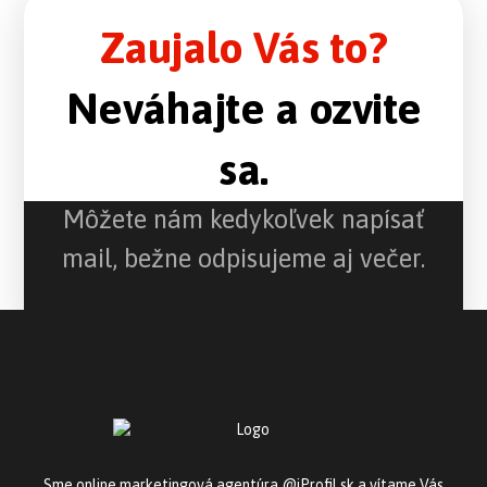
Zaujalo Vás to?
Neváhajte a ozvite
sa.
Môžete nám kedykoľvek napísať
mail, bežne odpisujeme aj večer.
trencin@innovea.sk
trencin@innovea.sk
Sme online marketingová agentúra @iProfil.sk a vítame Vás