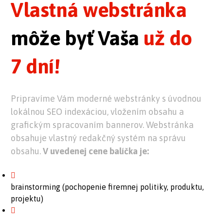
Vlastná webstránka
môže byť Vaša
už do
7 dní!
Pripravíme Vám moderné webstránky s úvodnou
lokálnou SEO indexáciou, vložením obsahu a
grafickým spracovaním bannerov. Webstránka
obsahuje vlastný redakčný systém na správu
obsahu.
V uvedenej cene balíčka je:
brainstorming (pochopenie firemnej politiky, produktu,
projektu)