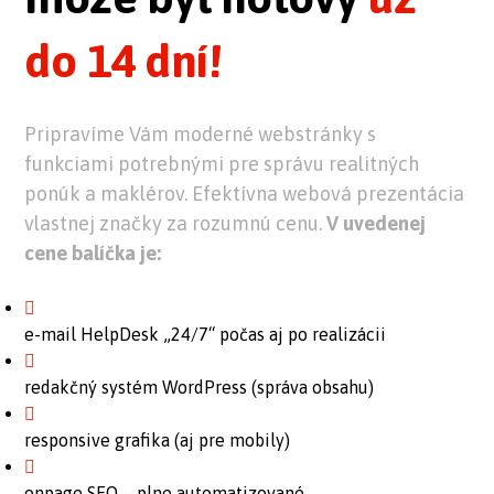
do 14 dní!
Pripravíme Vám moderné webstránky s
funkciami potrebnými pre správu realitných
ponúk a maklérov. Efektívna webová prezentácia
vlastnej značky za rozumnú cenu.
V uvedenej
cene balíčka je:
e-mail HelpDesk „24/7“ počas aj po realizácii
redakčný systém WordPress (správa obsahu)
responsive grafika (aj pre mobily)
onpage SEO – plne automatizované