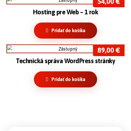
54,00
€
Hosting pre Web – 1 rok
Pridať do košíka
89,00
€
Technická správa WordPress stránky
Pridať do košíka
Tvorba webstránok Trenčín
Nová web stránka na mieru
Návrh webových stránok na mieru v Trenčín
Tvoríme webové stránky
weby Trenčín