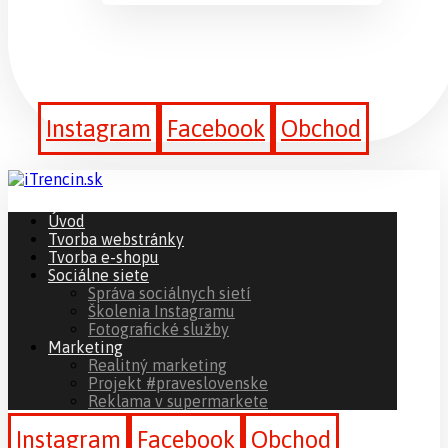
Instagram
Facebook
Obchod
Úvod
Tvorba webstránky
Tvorba e-shopu
Sociálne siete
Správa sociálnych sietí
Školenia Instagramu
Fotografické služby
Marketing
Realitný marketing
Projekt #praveslovenske
Reklama v supermarkete
Instagram
Facebook
Obchod