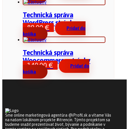
Technická správa
WordPress stránky
89,00
€
Pridať do
košíka
Technická správa
Woocommerce stránky
140,00
€
Pridať do
košíka
Sme online marketingová agentúra @iProfil.sk a vítame Vás
na našom lokálnom projekte #itrencin. Týmto projektom sa
budeme snažiť prezentovať život, bývanie a podnikanie v
tomto regióne na sociálnych sieťach. Pre podnikateľov a