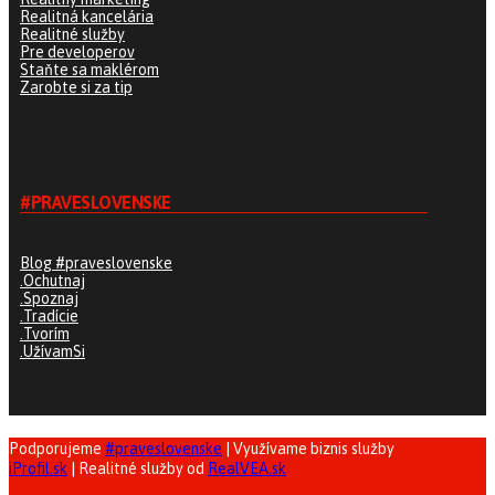
Realitná kancelária
Realitné služby
Pre developerov
Staňte sa maklérom
Zarobte si za tip
#PRAVESLOVENSKE
Blog #praveslovenske
.Ochutnaj
.Spoznaj
.Tradície
.Tvorím
.UžívamSi
Podporujeme
#praveslovenske
| Využívame biznis služby
iProfil.sk
| Realitné služby od
RealVEA.sk