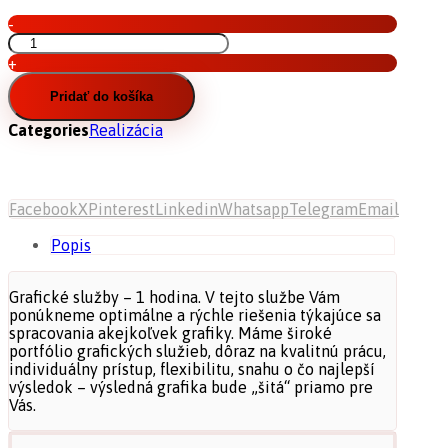
-
množstvo
Grafické
+
služby
–
Pridať do košíka
1
Categories
Realizácia
hodina
Facebook
X
Pinterest
Linkedin
Whatsapp
Telegram
Email
Popis
Grafické služby – 1 hodina. V tejto službe Vám
ponúkneme optimálne a rýchle riešenia týkajúce sa
spracovania akejkoľvek grafiky. Máme široké
portfólio grafických služieb, dôraz na kvalitnú prácu,
individuálny prístup, flexibilitu, snahu o čo najlepší
výsledok – výsledná grafika bude „šitá“ priamo pre
Vás.