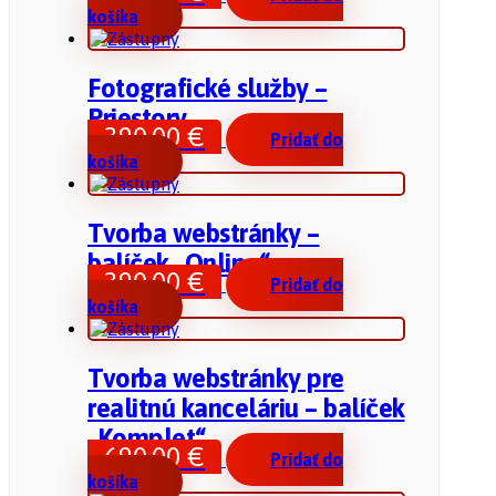
košíka
Fotografické služby –
Priestory
390,00
€
Pridať do
košíka
Tvorba webstránky –
balíček „Online“
390,00
€
Pridať do
košíka
Tvorba webstránky pre
realitnú kanceláriu – balíček
„Komplet“
690,00
€
Pridať do
košíka