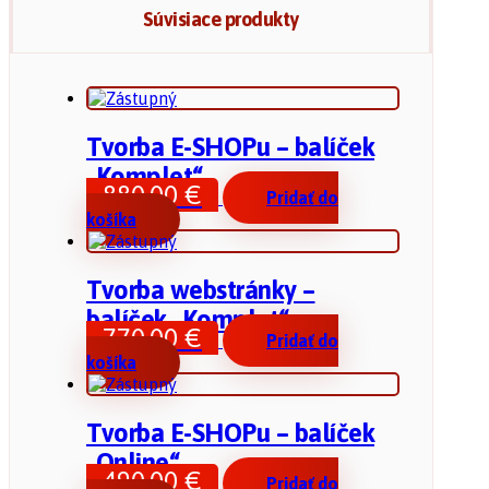
Súvisiace produkty
Tvorba E-SHOPu – balíček
„Komplet“
880,00
€
Pridať do
košíka
Tvorba webstránky –
balíček „Komplet“
770,00
€
Pridať do
košíka
Tvorba E-SHOPu – balíček
„Online“
490,00
€
Pridať do