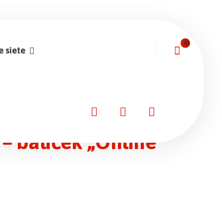
e siete
– balíček „Online“