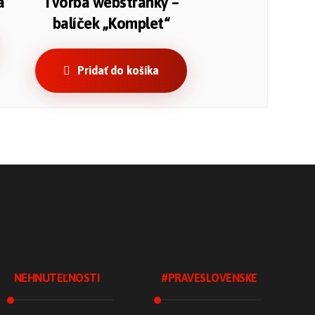
a
Tvorba webstránky –
balíček „Komplet“
Pridať do košíka
NEHNUTEĽNOSTI
#PRAVESLOVENSKE