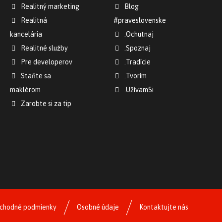
Realitný marketing
Blog
Realitná
#praveslovenske
kancelária
.Ochutnaj
Realitné služby
.Spoznaj
Pre developerov
.Tradície
Staňte sa
.Tvorím
maklérom
.UžívamSi
Zarobte si za tip
chodné podmienky
Osobné údaje
Kontaktujte nás