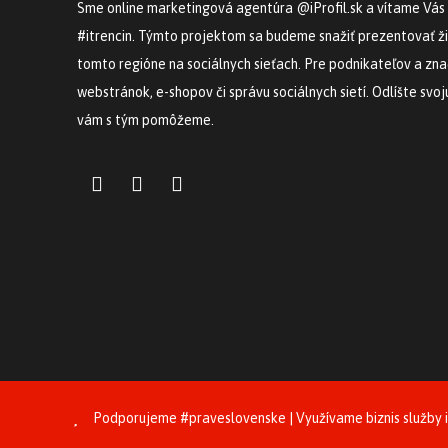
Sme online marketingová agentúra @iProfil.sk a vítame Vás
#itrencin. Týmto projektom sa budeme snažiť prezentovať ži
tomto regióne na sociálnych sieťach. Pre podnikateľov a z
webstránok, e-shopov či správu sociálnych sietí. Odlíšte svo
vám s tým pomôžeme.
Podporujeme
#praveslovenske
| Využívame biznis služby